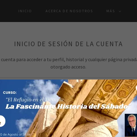
INICIO
ACERCA DE NOSOTROS
MÁS
INICIO DE SESIÓN DE LA CUENTA
u cuenta para acceder a tu perfil, historial y cualquier página privad
otorgado acceso.
INICIAR SESIÓN