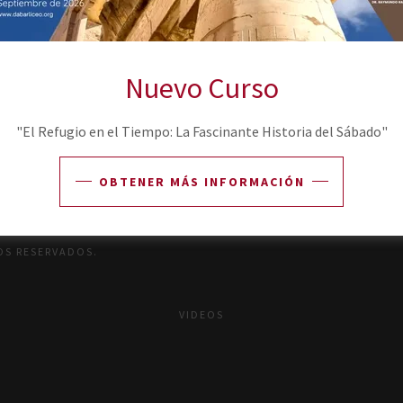
Restablecer contraseña
Nuevo Curso
¿No eres miembro?
Crea la cuenta.
"El Refugio en el Tiempo: La Fascinante Historia del Sábado"
OBTENER MÁS INFORMACIÓN
OS RESERVADOS.
VIDEOS